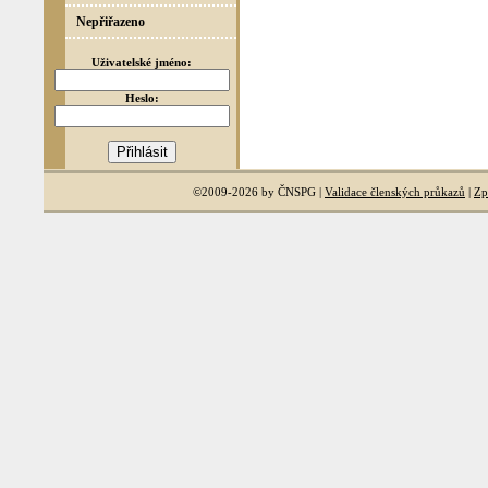
Nepřiřazeno
Uživatelské jméno:
Heslo:
©2009-2026 by ČNSPG |
Validace členských průkazů
|
Zp