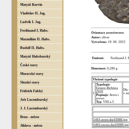
Matyáš Korvín
Vladislav II. Jag.
Ludvík I. Jag.
Ferdinand I. Habs.
Orientace avers/revers:
Autor:
oliver
Maxmilián II. Habs.
Vytvořeno:
19. 06. 2023
Rudolf II. Habs.
Matyáš Habsburský
Emitent:
Ferdinand I.
České stavy
Hmotnost:
0,280 g
Moravské stavy
Vložené typologie
Slezské stavy
Typologie
:
Gregor-Richtera
Dle
Fridrich Falcký
2020
1
v mi
Popisuje
: Avers i
revers
Jošt Lucemburský
Typ
: VIII.a.3
J. J. Lucemburský
Brno - město
1493-avers-dsc03088.jpg
1493-revers-dsc03089.jpg
Jihlava - město