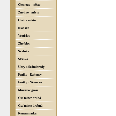
Olomouc - město
Znojmo - město
Cheb - město
Kladsko
Vratislav
Zhořelec
Svídnice
Slezsko
Uhry a Sedmihrady
Feniky - Rakousy
Feniky - Německo
Míšeňské groše
Cizí mince hrubá
Cizí mince drobná
Kontramarka