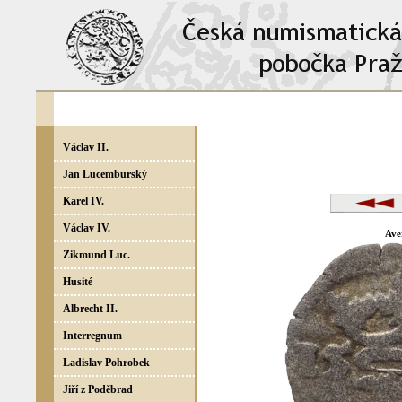
Václav II.
Jan Lucemburský
Karel IV.
Václav IV.
Ave
Zikmund Luc.
Husité
Albrecht II.
Interregnum
Ladislav Pohrobek
Jiří z Poděbrad