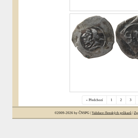
« Předchozí
1
2
3
©2009-2026 by ČNSPG |
Validace členských průkazů
|
Zp