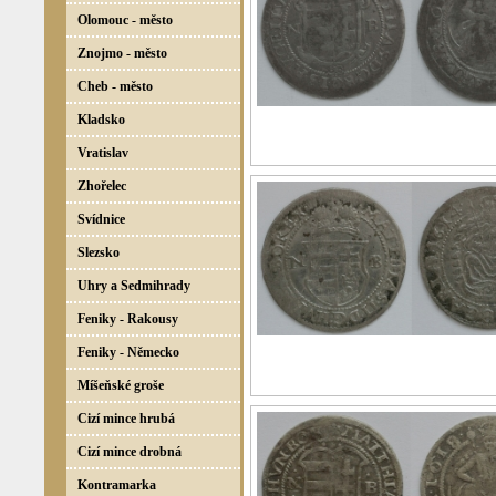
Olomouc - město
Znojmo - město
Cheb - město
Kladsko
Vratislav
Zhořelec
Svídnice
Slezsko
Uhry a Sedmihrady
Feniky - Rakousy
Feniky - Německo
Míšeňské groše
Cizí mince hrubá
Cizí mince drobná
Kontramarka