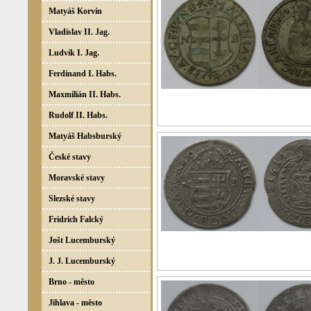
Matyáš Korvín
Vladislav II. Jag.
Ludvík I. Jag.
Ferdinand I. Habs.
Maxmilián II. Habs.
Rudolf II. Habs.
Matyáš Habsburský
České stavy
Moravské stavy
Slezské stavy
Fridrich Falcký
Jošt Lucemburský
J. J. Lucemburský
Brno - město
Jihlava - město