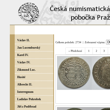
Václav II.
Celkem položek: 2734 | Zobrazení výpisu:
Jan Lucemburský
« Předchozí
1
2
3
Karel IV.
Václav IV.
Zikmund Luc.
Husité
Albrecht II.
Interregnum
Ladislav Pohrobek
Jiří z Poděbrad